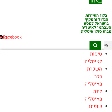
באתר
ג התיירות
ול והמקיף
ראל לנוסע
אי לאיטליה
סולו איטליה
Instagram
Facebook
Se
טיסות
לאיטליה
השכרת
רכב
באיטליה
לינה
באיטליה
שופינג