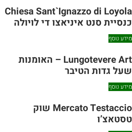
Chiesa Sant`Ignazzo di Loy
יית סנט איניאצו די לויולה
 נוסף
Lungotevere Art – האומנות
 גדות הטיבר
 נוסף
Mercato Testaccio שוק
אצ’ו