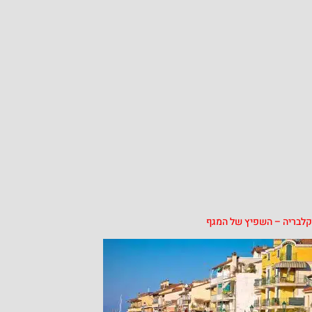
ה – השפיץ של המגף