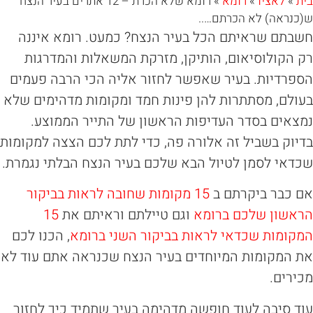
לאציו
»
רומא
»
רומא שלא הכרת – 12 אתרים בעיר הנצח
אה) לא הכרתם…..
ם שראיתם הכל בעיר הנצח? כמעט. רומא איננה
קולוסיאום, הותיקן, מזרקת המשאלות והמדרגות
דיות. בעיר שאפשר לחזור אליה הכי הרבה פעמים
ם, מסתתרות להן פינות חמד ומקומות מדהימים שלא
ים בסדר העדיפות הראשון של התייר הממוצע.
ק בשביל זה אלורה פה, כדי לתת לכם הצצה למקומות
י לסמן לטיול הבא שלכם בעיר הנצח הבלתי נגמרת.
בר ביקרתם ב
15 מקומות שחובה לראות בביקור
ון שלכם ברומא
וגם טיילתם וראיתם את
15
מות שכדאי לראות בביקור השני ברומא
, הכנו לכם
מקומות המיוחדים בעיר הנצח שכנראה אתם עוד לא
ים.
סיבה לעוד חופשה מדהימה בעיר שתמיד כיך לחזור