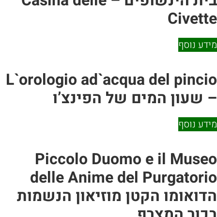
בית הינשופים – Casina delle
Cive
 נוסף
L`orologio ad`acqua del pin
עון המים של הפינצ’ו
 נוסף
Piccolo Duomo e il Mu
delle Anime del Purgato
אומו הקטן מוזיאון הנשמות
ר המצרף