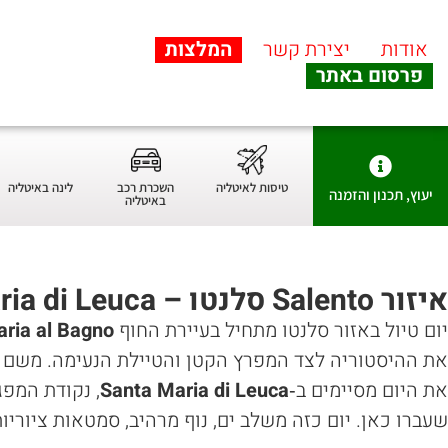
אודות
יצירת קשר
המלצות
פרסום באתר
לינה באיטליה
טיסות לאיטליה
השכרת רכב
יעוץ, תכנון והזמנה
באיטליה
איזור Salento סלנטו – Santa Maria al Bagno +Gallipoli + Santa Maria di Leuca
יום טיול באזור סלנטו מתחיל בעיירת החוף
ria al Bagno
את ההיסטוריה לצד המפרץ הקטן והטיילת הנעימה. משם 
את היום מסיימים ב‑
Santa Maria di Leuca
, נקודת המפג
שעברו כאן. יום כזה משלב ים, נוף מרהיב, סמטאות ציורי