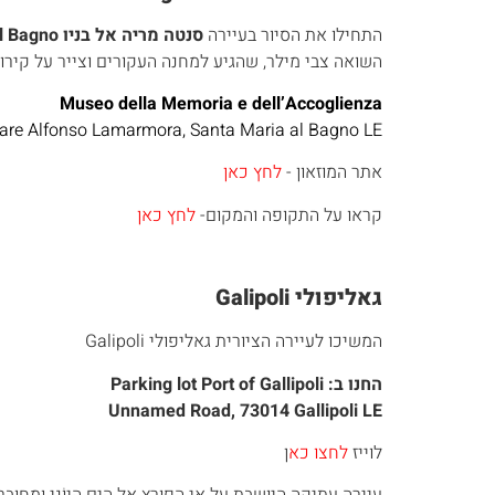
התחילו את הסיור בעיירה
סנטה מריה אל בניו
Santa Maria al Bagno
השואה צבי מילר, שהגיע למחנה העקורים וצייר על קירות הבית בו התגורר.
Museo della Memoria e dell’Accoglienza
re Alfonso Lamarmora, Santa Maria al Bagno LE
אתר המוזאון -
לחץ כאן
קראו על התקופה והמקום-
לחץ כאן
גאליפולי Galipoli
המשיכו לעיירה הציורית גאליפולי Galipoli
החנו ב:
Parking lot Port of Gallipoli
Unnamed Road, 73014 Gallipoli LE
לוייז
לחצו כא
ן