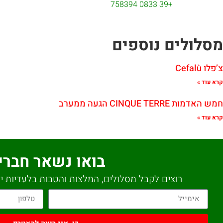
+39 0833 758394
מסלולים נוספים
צ’פלו Cefalù
קרא עוד »
חמש האדמות CINQUE TERRE הגעה ממערב
קרא עוד »
בואו נשאר חברי
רוצים לקבל מסלולים, המלצות והטבות בלעדיות יש