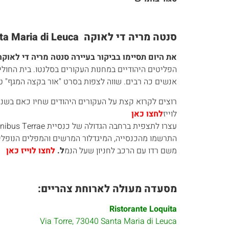
סנטה מריה די לאוקה Santa Maria di Leuca
את היום תסיימו בביקור בעיירה סנטה מריה די לאוק
הפליטים היהודיים במחנות העקורים בסלנטו. בית החול
אנשים כה רבים. שווה לצפות בסרט "אור בקצה המגף" ט
רוצים לקרוא קצת על העקורים היהודים שחיו כאם בשנת 1946 בעיירה ובסביבותיה
לוייז
לחצו כאן
עצרו לתצפית ברחבה הגדולה של כנסיית Santuario di Santa Maria de Finibus Terrae
התרשמו מהכנסייה, המיגדלור המרשים והמפלים הנופלים
משם רדו עם הרכב לחניון שעל הנמ
ל.
לחצו לוייז כאן
מסעדה מעולה לארוחת צהריים:
Ristorante Loquita
Via Torre, 73040 Santa Maria di Leuca