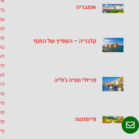
או
אומבריה
בזי
עמ
ונט
טו
קלבריה – השפיץ של המגף
טרנ
לאצ
לה
לומ
פריולי ונציה ג’וליה
ליג
מו
סיצ
סרד
פיימונטה
פול
פיי