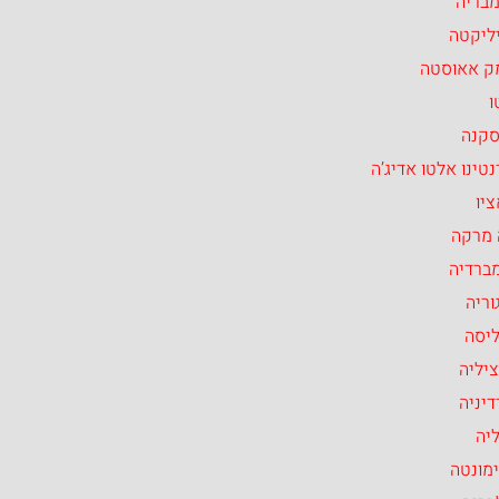
מבריה
ליקטה
ק אאוסטה
ו
סקנה
טינו אלטו אדיג’ה
יו
 מרקה
ברדיה
וריה
ליסה
יליה
יניה
יה
מונטה