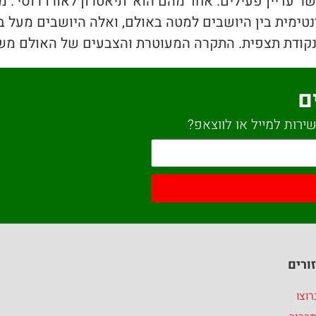
 עדיין פעילים. אחד מהם הוא ‘תיאטרון לאורו רוסי’. מ
נטימית בין היושבים למטה באולם, ואלה היושבים מעל ב
קודת תצפית. התקרה המעוטרת והצבעים של האולם משרי
ם
ירות למייל או לווצאפ?
ורים
וצו