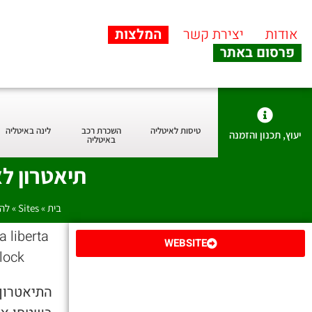
אודות
יצירת קשר
המלצות
פרסום באתר
טיסות לאיטליה
השכרת רכב
לינה באיטליה
יעוץ, תכנון והזמנה
באיטליה
תיאטרון לאורו רוסי i
בית
»
Sites
»
לה
WEBSITE
התיאטרון