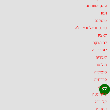
עמק אאוסטה
ונטו
טוסקנה
טרנטינו אלטו אדיג’ה
לאציו
לה מרקה
לומברדיה
ליגוריה
מוליסה
סיציליה
סרדיניה
פוליה
פיימונטה
קלבריה
קמפניה