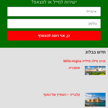
ישירות למייל או לווצאפ?
כן, אני רוצה להצטרף
חדש בבלוג
מרוץ מילה מילייה Mille miglia
אומבריה
קלבריה – השפיץ של המגף