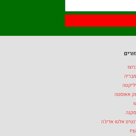
ורים
וצו
מבריה
ליקטה
ק אאוסטה
ו
סקנה
טינו אלטו אדיג’ה
יו