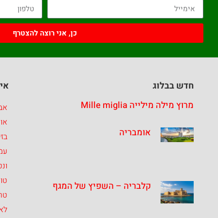
כן, אני רוצה להצטרף
חדש בבלוג
איז
מרוץ מילה מילייה Mille miglia
אבר
או
אומבריה
בזי
עמ
ונט
טו
קלבריה – השפיץ של המגף
טרנ
לאצ