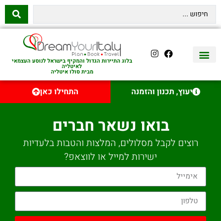
בלוג התיירות הגדול והמקיף בישראל לנוסע העצמאי
לאיטליה
מבית סולו איטליה
יצירת קשר
איטליה היהודית
טיסות לאיטליה
השכרת רכב באיטליה
לינה באיטליה
שופינג באיטליה
עם ילדים באיטליה
מסלולים מומלצים באיטליה
אוכל ויין באיטליה
סיורי יום באיטליה
נדל״ן באיטליה
יעוץ, תכנון והזמנה
התחילו כאן
בואו נשאר חברים
רוצים לקבל מסלולים, המלצות והטבות בלעדיות
ישירות למייל או לווצאפ?