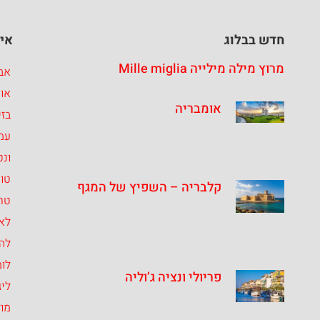
חדש בבלוג
איז
מרוץ מילה מילייה Mille miglia
אבר
או
אומבריה
בזי
עמ
ונט
טו
קלבריה – השפיץ של המגף
טרנ
לאצ
לה
לומ
פריולי ונציה ג’וליה
ליג
מו