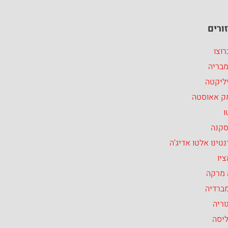
ורים
וצו
מבריה
ליקטה
ק אאוסטה
ו
סקנה
טינו אלטו אדיג’ה
יו
 מרקה
ברדיה
וריה
ליסה