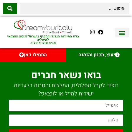
בלוג התיירות הגדול והמקיף בישראל לנוסע העצמאי
לאיטליה
מבית סולו איטליה
יצירת קשר
איטליה היהודית
טיסות לאיטליה
השכרת רכב באיטליה
לינה באיטליה
שופינג באיטליה
עם ילדים באיטליה
מסלולים מומלצים באיטליה
אוכל ויין באיטליה
סיורי יום באיטליה
נדל״ן באיטליה
יעוץ, תכנון והזמנה
התחילו כאן
בואו נשאר חברים
רוצים לקבל מסלולים, המלצות והטבות בלעדיות
ישירות למייל או לווצאפ?