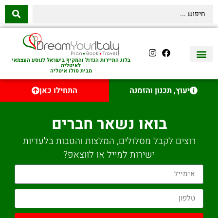
בלוג התיירות הגדול והמקיף בישראל לנוסע העצמאי
לאיטליה
מבית סולו איטליה
יצירת קשר
איטליה היהודית
טיסות לאיטליה
השכרת רכב באיטליה
לינה באיטליה
שופינג באיטליה
עם ילדים באיטליה
מסלולים מומלצים באיטליה
אוכל ויין באיטליה
סיורי יום באיטליה
נדל״ן באיטליה
יעוץ, תכנון והזמנה
התחילו כאן
בואו נשאר חברים
רוצים לקבל מסלולים, המלצות והטבות בלעדיות
ישירות למייל או לווצאפ?