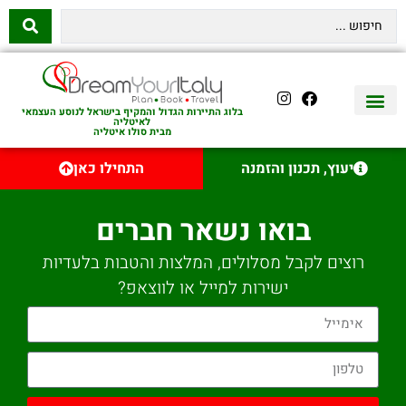
בלוג התיירות הגדול והמקיף בישראל לנוסע העצמאי
לאיטליה
מבית סולו איטליה
יצירת קשר
איטליה היהודית
טיסות לאיטליה
השכרת רכב באיטליה
לינה באיטליה
שופינג באיטליה
עם ילדים באיטליה
מסלולים מומלצים באיטליה
אוכל ויין באיטליה
סיורי יום באיטליה
נדל״ן באיטליה
יעוץ, תכנון והזמנה
התחילו כאן
בואו נשאר חברים
רוצים לקבל מסלולים, המלצות והטבות בלעדיות
ישירות למייל או לווצאפ?