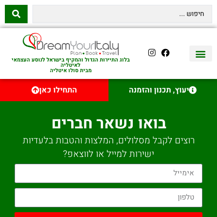
בלוג התיירות הגדול והמקיף בישראל לנוסע העצמאי
לאיטליה
מבית סולו איטליה
יצירת קשר
איטליה היהודית
טיסות לאיטליה
השכרת רכב באיטליה
לינה באיטליה
שופינג באיטליה
עם ילדים באיטליה
מסלולים מומלצים באיטליה
אוכל ויין באיטליה
סיורי יום באיטליה
נדל״ן באיטליה
יעוץ, תכנון והזמנה
התחילו כאן
בואו נשאר חברים
רוצים לקבל מסלולים, המלצות והטבות בלעדיות
ישירות למייל או לווצאפ?