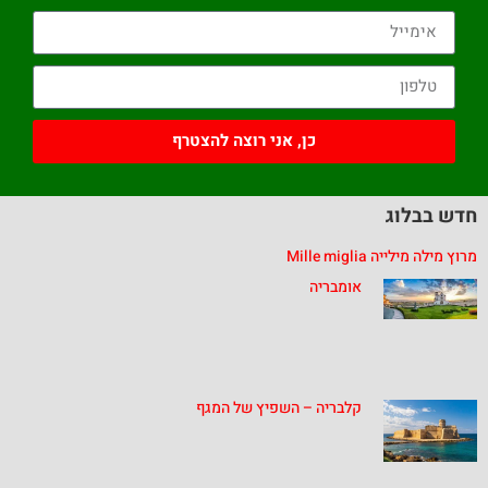
כן, אני רוצה להצטרף
חדש בבלוג
מרוץ מילה מילייה Mille miglia
אומבריה
קלבריה – השפיץ של המגף