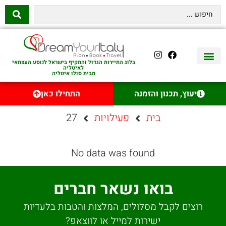
בלוג התיירות הגדול והמקיף בישראל לנוסע העצמאי
לאיטליה
מבית סולו איטליה
יצירת קשר
איטליה היהודית
טיסות לאיטליה
השכרת רכב באיטליה
לינה באיטליה
שופינג באיטליה
עם ילדים באיטליה
מסלולים מומלצים באיטליה
אוכל ויין באיטליה
סיורי יום באיטליה
נדל״ן באיטליה
יעוץ, תכנון והזמנה
התחילו כאן
בית
פעילויות
27
No data was found
בואו נשאר חברים
רוצים לקבל מסלולים, המלצות והטבות בלעדיות
ישירות למייל או לווצאפ?