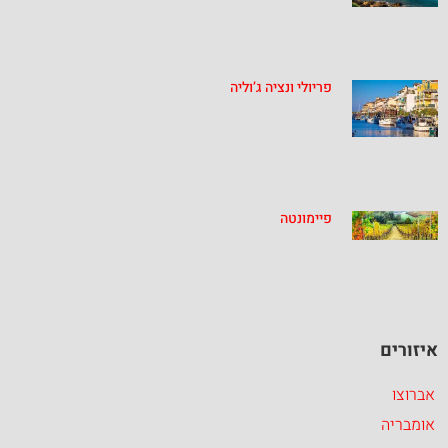
פריולי ונציה ג’וליה
פיימונטה
איזורים
אברוצו
אומבריה