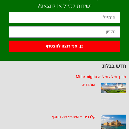
ישירות למייל או לווצאפ?
כן, אני רוצה להצטרף
חדש בבלוג
מרוץ מילה מילייה Mille miglia
אומבריה
קלבריה – השפיץ של המגף