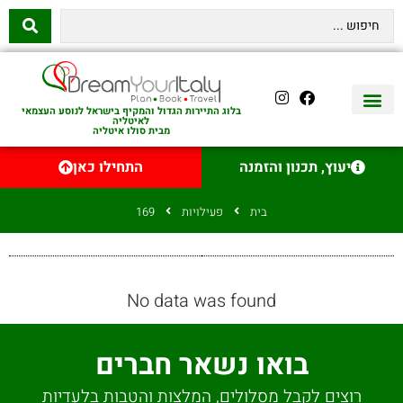
בלוג התיירות הגדול והמקיף בישראל לנוסע העצמאי
לאיטליה
מבית סולו איטליה
יצירת קשר
איטליה היהודית
טיסות לאיטליה
השכרת רכב באיטליה
לינה באיטליה
שופינג באיטליה
עם ילדים באיטליה
מסלולים מומלצים באיטליה
אוכל ויין באיטליה
סיורי יום באיטליה
נדל״ן באיטליה
יעוץ, תכנון והזמנה
התחילו כאן
בית
פעילויות
169
No data was found
בואו נשאר חברים
רוצים לקבל מסלולים, המלצות והטבות בלעדיות