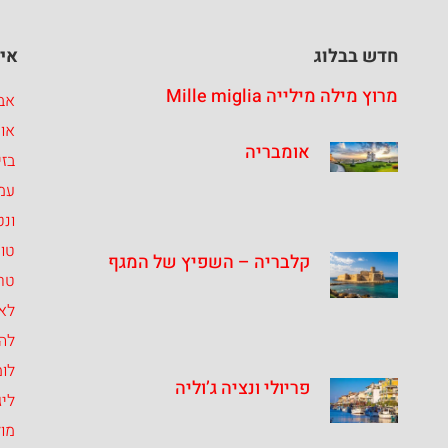
חדש בבלוג
איז
מרוץ מילה מילייה Mille miglia
אבר
או
אומבריה
בזי
עמ
ונט
טו
קלבריה – השפיץ של המגף
טרנ
לאצ
לה
לומ
פריולי ונציה ג’וליה
ליג
מו