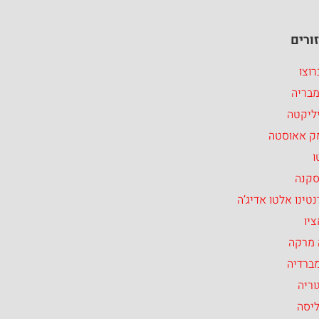
ורים
וצו
מבריה
ליקטה
ק אאוסטה
ו
סקנה
טינו אלטו אדיג’ה
יו
 מרקה
ברדיה
וריה
ליסה