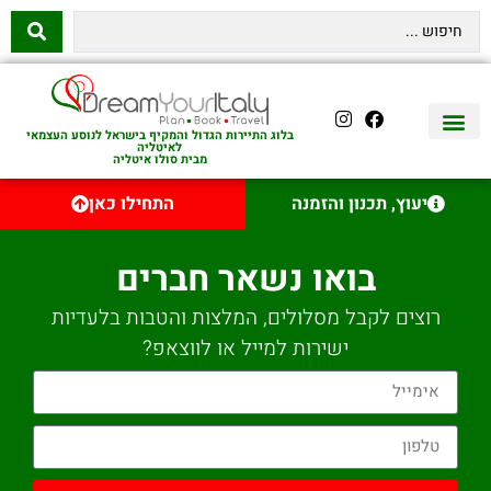
בלוג התיירות הגדול והמקיף בישראל לנוסע העצמאי
לאיטליה
מבית סולו איטליה
יצירת קשר
איטליה היהודית
טיסות לאיטליה
השכרת רכב באיטליה
לינה באיטליה
שופינג באיטליה
עם ילדים באיטליה
מסלולים מומלצים באיטליה
אוכל ויין באיטליה
סיורי יום באיטליה
נדל״ן באיטליה
יעוץ, תכנון והזמנה
התחילו כאן
בואו נשאר חברים
רוצים לקבל מסלולים, המלצות והטבות בלעדיות
ישירות למייל או לווצאפ?