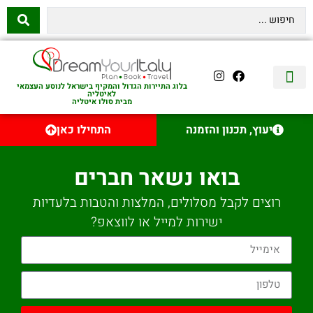
בלוג התיירות הגדול והמקיף בישראל לנוסע העצמאי
לאיטליה
מבית סולו איטליה
יצירת קשר
איטליה היהודית
טיסות לאיטליה
השכרת רכב באיטליה
לינה באיטליה
שופינג באיטליה
עם ילדים באיטליה
מסלולים מומלצים באיטליה
אוכל ויין באיטליה
סיורי יום באיטליה
נדל״ן באיטליה
יעוץ, תכנון והזמנה
התחילו כאן
בואו נשאר חברים
רוצים לקבל מסלולים, המלצות והטבות בלעדיות
ישירות למייל או לווצאפ?