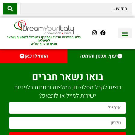
בלוג התיירות הגדול והמקיף בישראל לנוסע העצמאי
לאיטליה
מבית סולו איטליה
יצירת קשר
איטליה היהודית
טיסות לאיטליה
השכרת רכב באיטליה
לינה באיטליה
שופינג באיטליה
עם ילדים באיטליה
מסלולים מומלצים באיטליה
אוכל ויין באיטליה
סיורי יום באיטליה
נדל״ן באיטליה
יעוץ, תכנון והזמנה
התחילו כאן
בואו נשאר חברים
רוצים לקבל מסלולים, המלצות והטבות בלעדיות
ישירות למייל או לווצאפ?