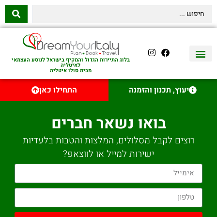
בלוג התיירות הגדול והמקיף בישראל לנוסע העצמאי
לאיטליה
מבית סולו איטליה
יצירת קשר
איטליה היהודית
טיסות לאיטליה
השכרת רכב באיטליה
לינה באיטליה
שופינג באיטליה
עם ילדים באיטליה
מסלולים מומלצים באיטליה
אוכל ויין באיטליה
סיורי יום באיטליה
נדל״ן באיטליה
יעוץ, תכנון והזמנה
התחילו כאן
בואו נשאר חברים
רוצים לקבל מסלולים, המלצות והטבות בלעדיות
ישירות למייל או לווצאפ?