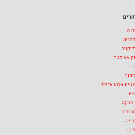
ורים
וצו
מבריה
ליקטה
ק אאוסטה
ו
סקנה
טינו אלטו אדיג’ה
יו
 מרקה
ברדיה
וריה
ליסה