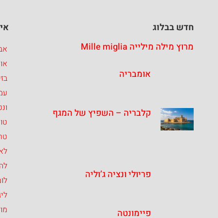
חדש בבלוג
איז
מרוץ מילה מילייה Mille miglia
אבר
או
אומבריה
בזי
עמ
ונט
קלבריה – השפיץ של המגף
טו
טרנ
לאצ
לה
פריולי ונציה ג’וליה
לומ
ליג
מו
פיימונטה