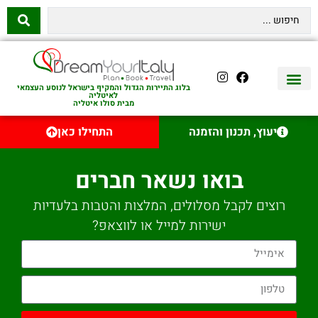
בלוג התיירות הגדול והמקיף בישראל לנוסע העצמאי
לאיטליה
מבית סולו איטליה
יצירת קשר
איטליה היהודית
טיסות לאיטליה
השכרת רכב באיטליה
לינה באיטליה
שופינג באיטליה
עם ילדים באיטליה
מסלולים מומלצים באיטליה
אוכל ויין באיטליה
סיורי יום באיטליה
נדל״ן באיטליה
יעוץ, תכנון והזמנה
התחילו כאן
בואו נשאר חברים
רוצים לקבל מסלולים, המלצות והטבות בלעדיות
ישירות למייל או לווצאפ?