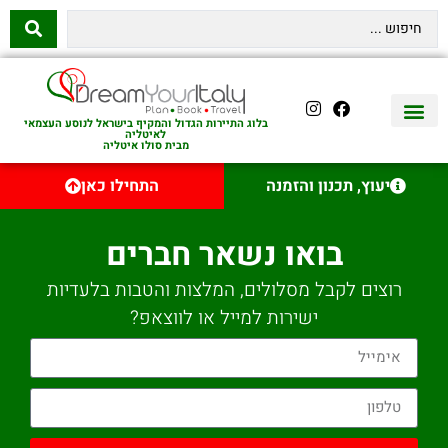
בלוג התיירות הגדול והמקיף בישראל לנוסע העצמאי
לאיטליה
מבית סולו איטליה
יצירת קשר
איטליה היהודית
טיסות לאיטליה
השכרת רכב באיטליה
לינה באיטליה
שופינג באיטליה
עם ילדים באיטליה
מסלולים מומלצים באיטליה
אוכל ויין באיטליה
סיורי יום באיטליה
נדל״ן באיטליה
יעוץ, תכנון והזמנה
התחילו כאן
בואו נשאר חברים
רוצים לקבל מסלולים, המלצות והטבות בלעדיות
ישירות למייל או לווצאפ?