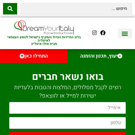
בלוג התיירות הגדול והמקיף בישראל לנוסע העצמאי
לאיטליה
מבית סולו איטליה
יצירת קשר
איטליה היהודית
טיסות לאיטליה
השכרת רכב באיטליה
לינה באיטליה
שופינג באיטליה
עם ילדים באיטליה
מסלולים מומלצים באיטליה
אוכל ויין באיטליה
סיורי יום באיטליה
נדל״ן באיטליה
יעוץ, תכנון והזמנה
התחילו כאן
בואו נשאר חברים
רוצים לקבל מסלולים, המלצות והטבות בלעדיות
ישירות למייל או לווצאפ?