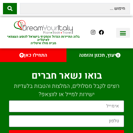
בלוג התיירות הגדול והמקיף בישראל לנוסע העצמאי
לאיטליה
מבית סולו איטליה
יצירת קשר
איטליה היהודית
טיסות לאיטליה
השכרת רכב באיטליה
לינה באיטליה
שופינג באיטליה
עם ילדים באיטליה
מסלולים מומלצים באיטליה
אוכל ויין באיטליה
סיורי יום באיטליה
נדל״ן באיטליה
יעוץ, תכנון והזמנה
התחילו כאן
בואו נשאר חברים
רוצים לקבל מסלולים, המלצות והטבות בלעדיות
ישירות למייל או לווצאפ?