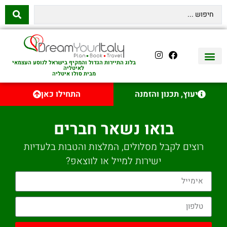
בלוג התיירות הגדול והמקיף בישראל לנוסע העצמאי
לאיטליה
מבית סולו איטליה
יצירת קשר
איטליה היהודית
טיסות לאיטליה
השכרת רכב באיטליה
לינה באיטליה
שופינג באיטליה
עם ילדים באיטליה
מסלולים מומלצים באיטליה
אוכל ויין באיטליה
סיורי יום באיטליה
נדל״ן באיטליה
יעוץ, תכנון והזמנה
התחילו כאן
בואו נשאר חברים
רוצים לקבל מסלולים, המלצות והטבות בלעדיות
ישירות למייל או לווצאפ?