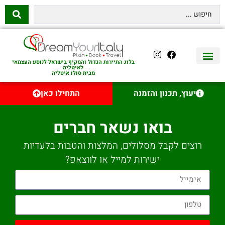
בלוג התיירות הגדול והמקיף בישראל לנוסע העצמאי
לאיטליה
מבית סולו איטליה
יצירת קשר
איטליה היהודית
טיסות לאיטליה
השכרת רכב באיטליה
לינה באיטליה
שופינג באיטליה
עם ילדים באיטליה
מסלולים מומלצים באיטליה
אוכל ויין באיטליה
סיורי יום באיטליה
נדל״ן באיטליה
יעוץ, תכנון והזמנה
התחילו כאן
בואו נשאר חברים
רוצים לקבל מסלולים, המלצות והטבות בלעדיות
ישירות למייל או לווצאפ?