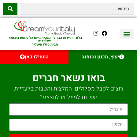
בלוג התיירות הגדול והמקיף בישראל לנוסע העצמאי
לאיטליה
מבית סולו איטליה
יצירת קשר
איטליה היהודית
טיסות לאיטליה
השכרת רכב באיטליה
לינה באיטליה
שופינג באיטליה
עם ילדים באיטליה
מסלולים מומלצים באיטליה
אוכל ויין באיטליה
סיורי יום באיטליה
נדל״ן באיטליה
יעוץ, תכנון והזמנה
התחילו כאן
בואו נשאר חברים
רוצים לקבל מסלולים, המלצות והטבות בלעדיות
ישירות למייל או לווצאפ?