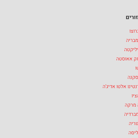
ורים
וצו
מבריה
ליקטה
ק אאוסטה
ו
סקנה
טינו אלטו אדיג’ה
יו
 מרקה
ברדיה
וריה
ליסה