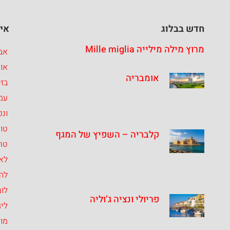
חדש בבלוג
איז
מרוץ מילה מילייה Mille miglia
אבר
או
אומבריה
בזי
עמ
ונט
טו
קלבריה – השפיץ של המגף
טרנ
לאצ
לה
לומ
פריולי ונציה ג’וליה
ליג
מו