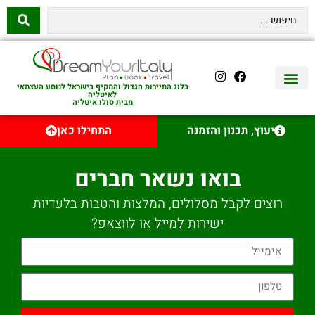
בלוג התיירות הגדול והמקיף בישראל לנוסע העצמאי
לאיטליה
מבית סולו איטליה
יצירת קשר
איטליה היהודית
טיסות לאיטליה
השכרת רכב באיטליה
לינה באיטליה
שופינג באיטליה
עם ילדים באיטליה
מסלולים מומלצים באיטליה
אוכל ויין באיטליה
סיורי יום באיטליה
נדל״ן באיטליה
יעוץ, תכנון והזמנה
התחילו כאן
בואו נשאר חברים
רוצים לקבל מסלולים, המלצות והטבות בלעדיות
ישירות למייל או לווצאפ?