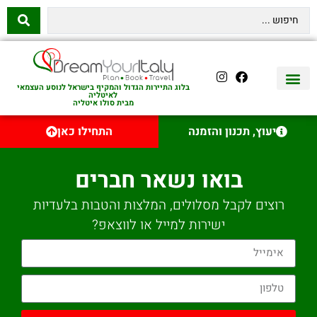
בלוג התיירות הגדול והמקיף בישראל לנוסע העצמאי
לאיטליה
מבית סולו איטליה
יצירת קשר
איטליה היהודית
טיסות לאיטליה
השכרת רכב באיטליה
לינה באיטליה
שופינג באיטליה
עם ילדים באיטליה
מסלולים מומלצים באיטליה
אוכל ויין באיטליה
סיורי יום באיטליה
נדל״ן באיטליה
יעוץ, תכנון והזמנה
התחילו כאן
בואו נשאר חברים
רוצים לקבל מסלולים, המלצות והטבות בלעדיות
ישירות למייל או לווצאפ?