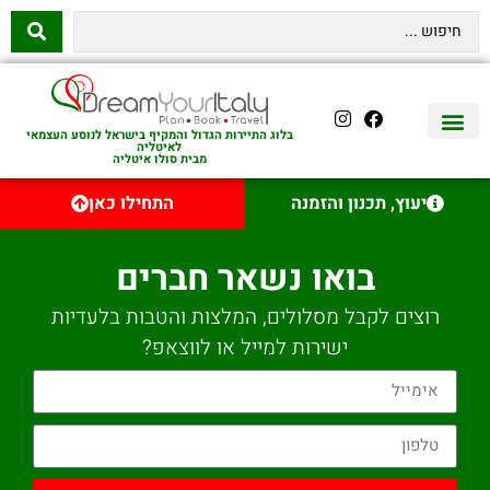
בלוג התיירות הגדול והמקיף בישראל לנוסע העצמאי
לאיטליה
מבית סולו איטליה
יצירת קשר
איטליה היהודית
טיסות לאיטליה
השכרת רכב באיטליה
לינה באיטליה
שופינג באיטליה
עם ילדים באיטליה
מסלולים מומלצים באיטליה
אוכל ויין באיטליה
סיורי יום באיטליה
נדל״ן באיטליה
יעוץ, תכנון והזמנה
התחילו כאן
בואו נשאר חברים
רוצים לקבל מסלולים, המלצות והטבות בלעדיות
ישירות למייל או לווצאפ?