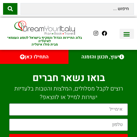
בלוג התיירות הגדול והמקיף בישראל לנוסע העצמאי
לאיטליה
מבית סולו איטליה
יצירת קשר
איטליה היהודית
טיסות לאיטליה
השכרת רכב באיטליה
לינה באיטליה
שופינג באיטליה
עם ילדים באיטליה
מסלולים מומלצים באיטליה
אוכל ויין באיטליה
סיורי יום באיטליה
נדל״ן באיטליה
יעוץ, תכנון והזמנה
התחילו כאן
בואו נשאר חברים
רוצים לקבל מסלולים, המלצות והטבות בלעדיות
ישירות למייל או לווצאפ?