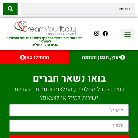
בלוג התיירות הגדול והמקיף בישראל לנוסע העצמאי
לאיטליה
מבית סולו איטליה
יצירת קשר
איטליה היהודית
טיסות לאיטליה
השכרת רכב באיטליה
לינה באיטליה
שופינג באיטליה
עם ילדים באיטליה
מסלולים מומלצים באיטליה
אוכל ויין באיטליה
סיורי יום באיטליה
נדל״ן באיטליה
יעוץ, תכנון והזמנה
התחילו כאן
בואו נשאר חברים
רוצים לקבל מסלולים, המלצות והטבות בלעדיות
ישירות למייל או לווצאפ?