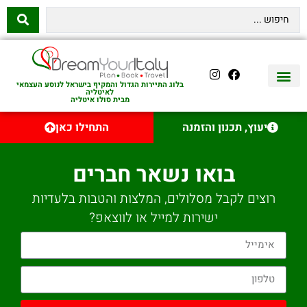
בלוג התיירות הגדול והמקיף בישראל לנוסע העצמאי
לאיטליה
מבית סולו איטליה
יצירת קשר
איטליה היהודית
טיסות לאיטליה
השכרת רכב באיטליה
לינה באיטליה
שופינג באיטליה
עם ילדים באיטליה
מסלולים מומלצים באיטליה
אוכל ויין באיטליה
סיורי יום באיטליה
נדל״ן באיטליה
יעוץ, תכנון והזמנה
התחילו כאן
בואו נשאר חברים
רוצים לקבל מסלולים, המלצות והטבות בלעדיות
ישירות למייל או לווצאפ?