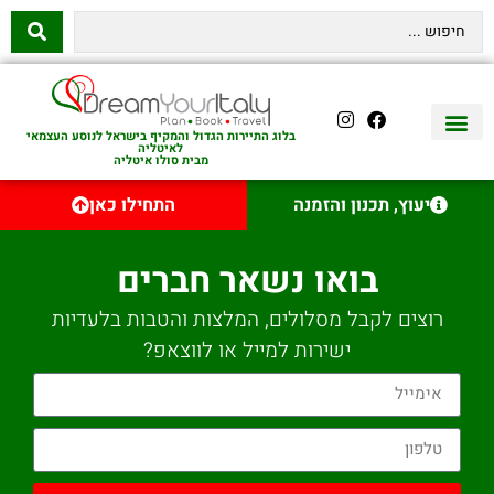
בלוג התיירות הגדול והמקיף בישראל לנוסע העצמאי
לאיטליה
מבית סולו איטליה
יצירת קשר
איטליה היהודית
טיסות לאיטליה
השכרת רכב באיטליה
לינה באיטליה
שופינג באיטליה
עם ילדים באיטליה
מסלולים מומלצים באיטליה
אוכל ויין באיטליה
סיורי יום באיטליה
נדל״ן באיטליה
יעוץ, תכנון והזמנה
התחילו כאן
בואו נשאר חברים
רוצים לקבל מסלולים, המלצות והטבות בלעדיות
ישירות למייל או לווצאפ?