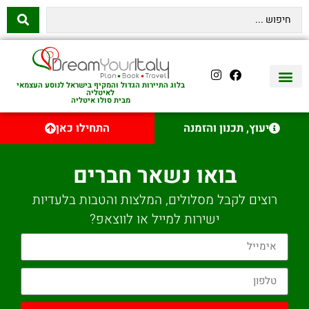
בלוג התיירות הגדול והמקיף בישראל לנוסע העצמאי
לאיטליה
מבית סולו איטליה
יצירת קשר
איטליה היהודית
טיסות לאיטליה
השכרת רכב באיטליה
לינה באיטליה
שופינג באיטליה
עם ילדים באיטליה
מסלולים מומלצים באיטליה
אוכל ויין באיטליה
סיורי יום באיטליה
נדל״ן באיטליה
יעוץ, תכנון והזמנה
התחילו כאן
בואו נשאר חברים
רוצים לקבל מסלולים, המלצות והטבות בלעדיות
ישירות למייל או לווצאפ?