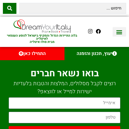
בלוג התיירות הגדול והמקיף בישראל לנוסע העצמאי
לאיטליה
מבית סולו איטליה
יצירת קשר
איטליה היהודית
טיסות לאיטליה
השכרת רכב באיטליה
לינה באיטליה
שופינג באיטליה
עם ילדים באיטליה
מסלולים מומלצים באיטליה
אוכל ויין באיטליה
סיורי יום באיטליה
נדל״ן באיטליה
יעוץ, תכנון והזמנה
התחילו כאן
בואו נשאר חברים
רוצים לקבל מסלולים, המלצות והטבות בלעדיות
ישירות למייל או לווצאפ?