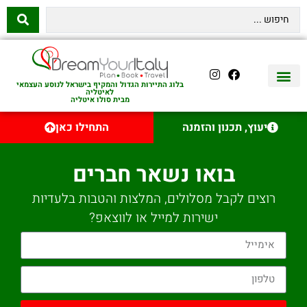
בלוג התיירות הגדול והמקיף בישראל לנוסע העצמאי
לאיטליה
מבית סולו איטליה
יצירת קשר
איטליה היהודית
טיסות לאיטליה
השכרת רכב באיטליה
לינה באיטליה
שופינג באיטליה
עם ילדים באיטליה
מסלולים מומלצים באיטליה
אוכל ויין באיטליה
סיורי יום באיטליה
נדל״ן באיטליה
יעוץ, תכנון והזמנה
התחילו כאן
בואו נשאר חברים
רוצים לקבל מסלולים, המלצות והטבות בלעדיות
ישירות למייל או לווצאפ?