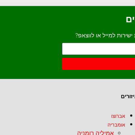
ים
שירות למייל או לווצאפ?
זורים
אברוצו
אומבריה
אמיליה רומניה