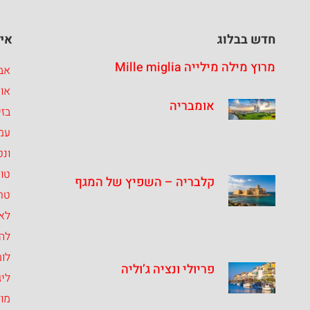
חדש בבלוג
איז
מרוץ מילה מילייה Mille miglia
אבר
או
אומבריה
בזי
עמ
ונט
טו
קלבריה – השפיץ של המגף
טרנ
לאצ
לה
לומ
פריולי ונציה ג’וליה
ליג
מו