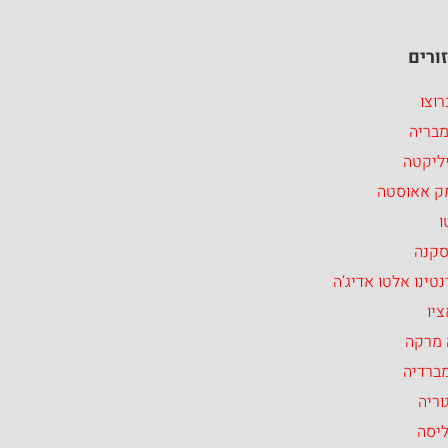
ורים
וצו
מבריה
ליקטה
ק אאוסטה
ו
סקנה
טינו אלטו אדיג’ה
יו
 מרקה
ברדיה
וריה
ליסה