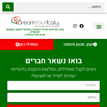
בלוג התיירות הגדול והמקיף בישראל לנוסע העצמאי
לאיטליה
מבית סולו איטליה
יצירת קשר
איטליה היהודית
טיסות לאיטליה
השכרת רכב באיטליה
לינה באיטליה
שופינג באיטליה
עם ילדים באיטליה
מסלולים מומלצים באיטליה
אוכל ויין באיטליה
סיורי יום באיטליה
נדל״ן באיטליה
יעוץ, תכנון והזמנה
התחילו כאן
בואו נשאר חברים
רוצים לקבל מסלולים, המלצות והטבות בלעדיות
ישירות למייל או לווצאפ?