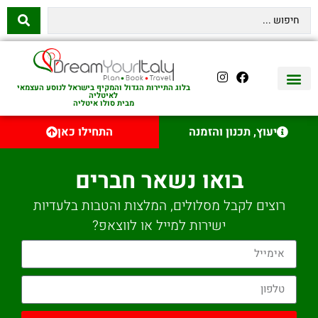
בלוג התיירות הגדול והמקיף בישראל לנוסע העצמאי
לאיטליה
מבית סולו איטליה
יצירת קשר
איטליה היהודית
טיסות לאיטליה
השכרת רכב באיטליה
לינה באיטליה
שופינג באיטליה
עם ילדים באיטליה
מסלולים מומלצים באיטליה
אוכל ויין באיטליה
סיורי יום באיטליה
נדל״ן באיטליה
יעוץ, תכנון והזמנה
התחילו כאן
בואו נשאר חברים
רוצים לקבל מסלולים, המלצות והטבות בלעדיות
ישירות למייל או לווצאפ?