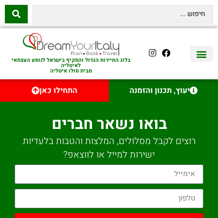
בלוג התיירות הגדול והמקיף בישראל לנוסע העצמאי
לאיטליה
מבית סולו איטליה
יצירת קשר
איטליה היהודית
טיסות לאיטליה
השכרת רכב באיטליה
לינה באיטליה
שופינג באיטליה
עם ילדים באיטליה
מסלולים מומלצים באיטליה
אוכל ויין באיטליה
סיורי יום באיטליה
נדל״ן באיטליה
יעוץ, תכנון והזמנה
התחילו כאן
בואו נשאר חברים
רוצים לקבל מסלולים, המלצות והטבות בלעדיות
ישירות למייל או לווצאפ?