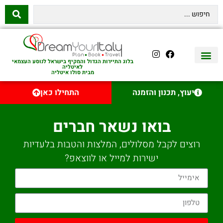
בלוג התיירות הגדול והמקיף בישראל לנוסע העצמאי
לאיטליה
מבית סולו איטליה
יצירת קשר
איטליה היהודית
טיסות לאיטליה
השכרת רכב באיטליה
לינה באיטליה
שופינג באיטליה
עם ילדים באיטליה
מסלולים מומלצים באיטליה
אוכל ויין באיטליה
סיורי יום באיטליה
נדל״ן באיטליה
יעוץ, תכנון והזמנה
התחילו כאן
בואו נשאר חברים
רוצים לקבל מסלולים, המלצות והטבות בלעדיות
ישירות למייל או לווצאפ?