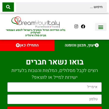
בלוג התיירות הגדול והמקיף בישראל לנוסע העצמאי
לאיטליה
מבית סולו איטליה
יצירת קשר
איטליה היהודית
טיסות לאיטליה
השכרת רכב באיטליה
לינה באיטליה
שופינג באיטליה
עם ילדים באיטליה
מסלולים מומלצים באיטליה
אוכל ויין באיטליה
סיורי יום באיטליה
נדל״ן באיטליה
יעוץ, תכנון והזמנה
התחילו כאן
בואו נשאר חברים
רוצים לקבל מסלולים, המלצות והטבות בלעדיות
ישירות למייל או לווצאפ?