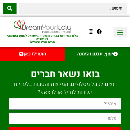
בלוג התיירות הגדול והמקיף בישראל לנוסע העצמאי
לאיטליה
מבית סולו איטליה
יצירת קשר
איטליה היהודית
טיסות לאיטליה
השכרת רכב באיטליה
לינה באיטליה
שופינג באיטליה
עם ילדים באיטליה
מסלולים מומלצים באיטליה
אוכל ויין באיטליה
סיורי יום באיטליה
נדל״ן באיטליה
יעוץ, תכנון והזמנה
התחילו כאן
בואו נשאר חברים
רוצים לקבל מסלולים, המלצות והטבות בלעדיות
ישירות למייל או לווצאפ?