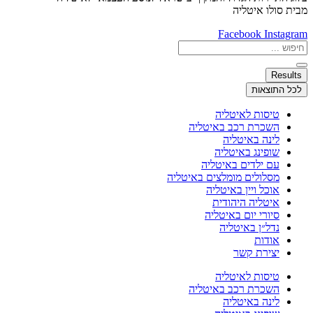
מבית סולו איטליה
Facebook
Instagram
Search
...
Results
לכל התוצאות
טיסות לאיטליה
השכרת רכב באיטליה
לינה באיטליה
שופינג באיטליה
עם ילדים באיטליה
מסלולים מומלצים באיטליה
אוכל ויין באיטליה
איטליה היהודית
סיורי יום באיטליה
נדל״ן באיטליה
אודות
יצירת קשר
טיסות לאיטליה
השכרת רכב באיטליה
לינה באיטליה