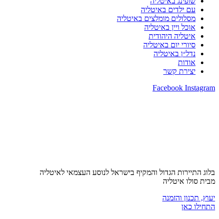
שופינג באיטליה
עם ילדים באיטליה
מסלולים מומלצים באיטליה
אוכל ויין באיטליה
איטליה היהודית
סיורי יום באיטליה
נדל״ן באיטליה
אודות
יצירת קשר
Facebook
Instagram
בלוג התיירות הגדול והמקיף בישראל לנוסע העצמאי לאיטליה
מבית סולו איטליה
יעוץ, תכנון והזמנה
התחילו כאן