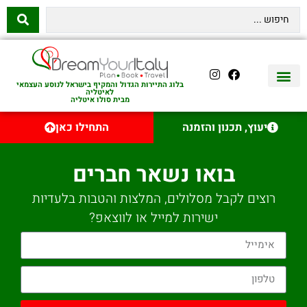
בלוג התיירות הגדול והמקיף בישראל לנוסע העצמאי
לאיטליה
מבית סולו איטליה
יצירת קשר
איטליה היהודית
טיסות לאיטליה
השכרת רכב באיטליה
לינה באיטליה
שופינג באיטליה
עם ילדים באיטליה
מסלולים מומלצים באיטליה
אוכל ויין באיטליה
סיורי יום באיטליה
נדל״ן באיטליה
יעוץ, תכנון והזמנה
התחילו כאן
בואו נשאר חברים
רוצים לקבל מסלולים, המלצות והטבות בלעדיות
ישירות למייל או לווצאפ?