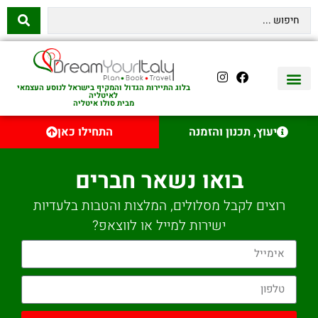
בלוג התיירות הגדול והמקיף בישראל לנוסע העצמאי
לאיטליה
מבית סולו איטליה
יצירת קשר
איטליה היהודית
טיסות לאיטליה
השכרת רכב באיטליה
לינה באיטליה
שופינג באיטליה
עם ילדים באיטליה
מסלולים מומלצים באיטליה
אוכל ויין באיטליה
סיורי יום באיטליה
נדל״ן באיטליה
יעוץ, תכנון והזמנה
התחילו כאן
בואו נשאר חברים
רוצים לקבל מסלולים, המלצות והטבות בלעדיות
ישירות למייל או לווצאפ?