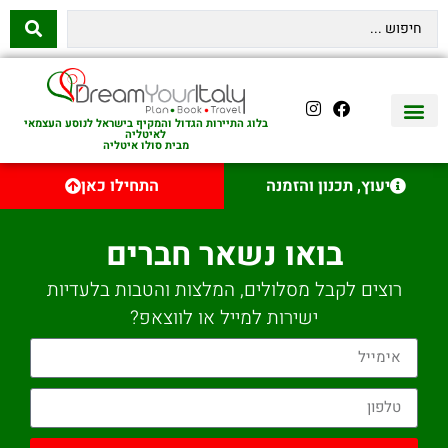
בלוג התיירות הגדול והמקיף בישראל לנוסע העצמאי
לאיטליה
מבית סולו איטליה
יצירת קשר
איטליה היהודית
טיסות לאיטליה
השכרת רכב באיטליה
לינה באיטליה
שופינג באיטליה
עם ילדים באיטליה
מסלולים מומלצים באיטליה
אוכל ויין באיטליה
סיורי יום באיטליה
נדל״ן באיטליה
יעוץ, תכנון והזמנה
התחילו כאן
בואו נשאר חברים
רוצים לקבל מסלולים, המלצות והטבות בלעדיות
ישירות למייל או לווצאפ?