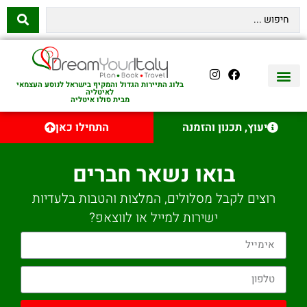
בלוג התיירות הגדול והמקיף בישראל לנוסע העצמאי
לאיטליה
מבית סולו איטליה
יצירת קשר
איטליה היהודית
טיסות לאיטליה
השכרת רכב באיטליה
לינה באיטליה
שופינג באיטליה
עם ילדים באיטליה
מסלולים מומלצים באיטליה
אוכל ויין באיטליה
סיורי יום באיטליה
נדל״ן באיטליה
יעוץ, תכנון והזמנה
התחילו כאן
בואו נשאר חברים
רוצים לקבל מסלולים, המלצות והטבות בלעדיות
ישירות למייל או לווצאפ?